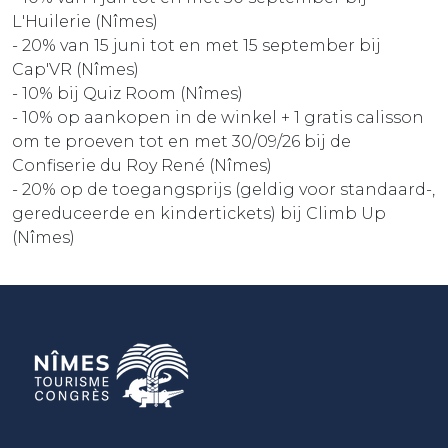
L'Huilerie (Nîmes)
- 20% van 15 juni tot en met 15 september bij
Cap'VR (Nîmes)
- 10% bij Quiz Room (Nîmes)
- 10% op aankopen in de winkel + 1 gratis calisson
om te proeven tot en met 30/09/26 bij de
Confiserie du Roy René (Nîmes)
- 20% op de toegangsprijs (geldig voor standaard-,
gereduceerde en kindertickets) bij Climb Up
(Nîmes)