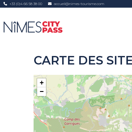
Aller au contenu principal
+33 (0)4 66 58 38 00
accueil@nimes-tourisme.com
CARTE DES SITE
+
−