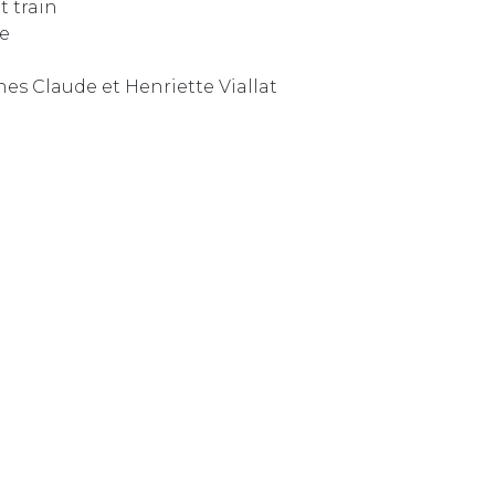
t train
le
es Claude et Henriette Viallat