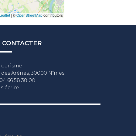
eaflet
|
©
OpenStreetMap
contributors
 CONTACTER
Tourisme
 des Arènes, 30000 Nîmes
04 66 58 38 00
s écrire