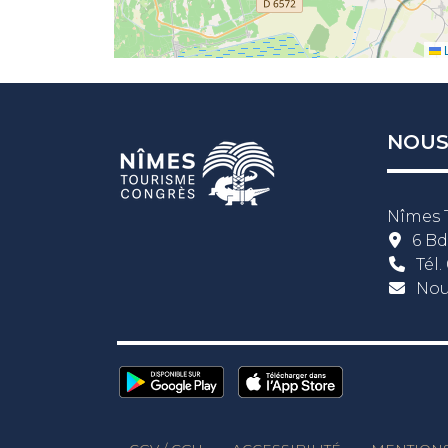
L
NOUS
Nîmes 
6 Bd
Tél.
Nou