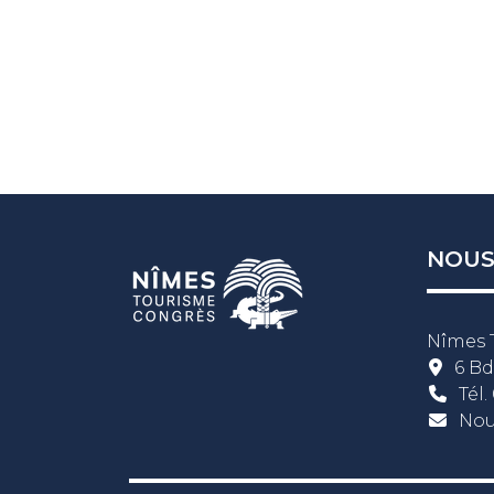
NOUS
Nîmes 
6 Bd
Tél.
Nou